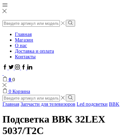
Поиск
ввода
Поиск
Главная
Магазин
О нас
Доставка и оплата
Контакты
Facebook
Twitter
Instagram
Google
Linkedin
plus
0
0
0
Корзина
Поиск
ввода
Поиск
Главная
Запчасти для телевизоров
Led подсветки
BBK
Подсветка BBK 32LEX
5037/T2C