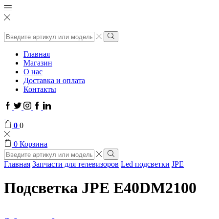
Поиск
ввода
Поиск
Главная
Магазин
О нас
Доставка и оплата
Контакты
Facebook
Twitter
Instagram
Google
Linkedin
plus
0
0
0
Корзина
Поиск
ввода
Поиск
Главная
Запчасти для телевизоров
Led подсветки
JPE
Подсветка JPE E40DM2100