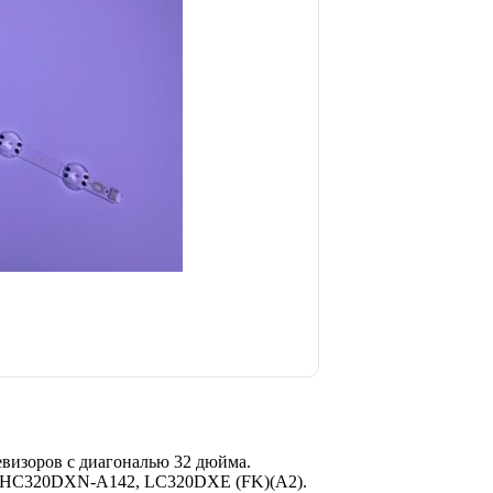
евизоров с диагональю 32 дюйма.
, HC320DXN-A142, LC320DXE (FK)(A2).