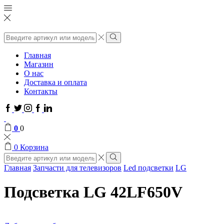
Поиск
ввода
Поиск
Главная
Магазин
О нас
Доставка и оплата
Контакты
Facebook
Twitter
Instagram
Google
Linkedin
plus
0
0
0
Корзина
Поиск
ввода
Поиск
Главная
Запчасти для телевизоров
Led подсветки
LG
Подсветка LG 42LF650V