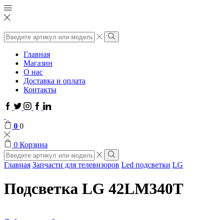
Поиск
ввода
Поиск
Главная
Магазин
О нас
Доставка и оплата
Контакты
Facebook
Twitter
Instagram
Google
Linkedin
plus
0
0
0
Корзина
Поиск
ввода
Поиск
Главная
Запчасти для телевизоров
Led подсветки
LG
Подсветка LG 42LM340T