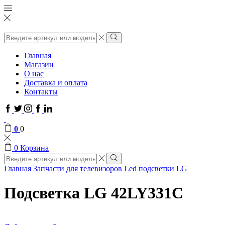
Поиск
ввода
Поиск
Главная
Магазин
О нас
Доставка и оплата
Контакты
Facebook
Twitter
Instagram
Google
Linkedin
plus
0
0
0
Корзина
Поиск
ввода
Поиск
Главная
Запчасти для телевизоров
Led подсветки
LG
Подсветка LG 42LY331C