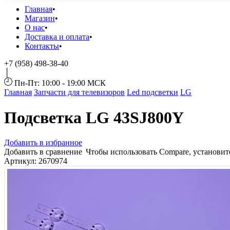
Главная
Магазин
О нас
Доставка и оплата
Контакты
+7 (958) 498-38-40
Пн-Пт: 10:00 - 19:00 МСК
Главная
Запчасти для телевизоров
Led подсветки
LG
Подсветка LG 43SJ800Y
Добавить в избранное
Добавить в сравнение
Чтобы использовать Compare, установи
Артикул:
2670974