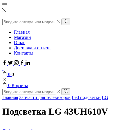
Поиск
ввода
Поиск
Главная
Магазин
О нас
Доставка и оплата
Контакты
Facebook
Twitter
Instagram
Google
Linkedin
plus
0
0
0
Корзина
Поиск
ввода
Поиск
Главная
Запчасти для телевизоров
Led подсветки
LG
Подсветка LG 43UH610V