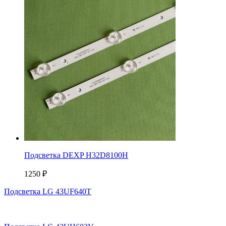
Подсветка DEXP H32D8100H
1250
₽
Подсветка LG 43UF640T