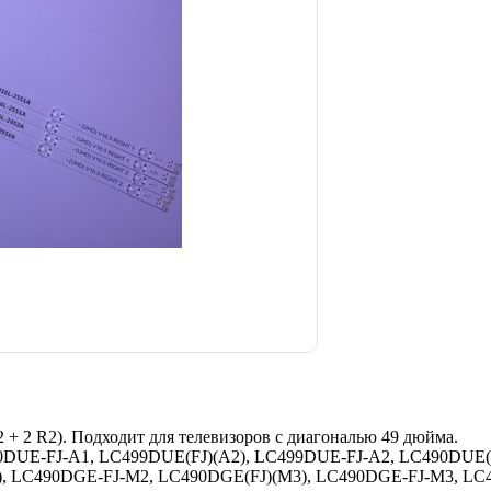
 + 2 R2). Подходит для телевизоров с диагональю 49 дюйма.
90DUE-FJ-A1, LC499DUE(FJ)(A2), LC499DUE-FJ-A2, LC490DUE(
), LC490DGE-FJ-M2, LC490DGE(FJ)(M3), LC490DGE-FJ-M3, LC