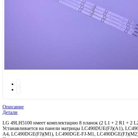
Описание
Детали
LG 49LH5100 имеет комплектацию 8 планок (2 L1 + 2 R1 + 2 L2
Устанавливается на панели матрицы LC490DUE(FJ)(A1), LC4
A4, LC490DGE(FJ)(M1), LC490DGE-FJ-M1, LC490DGE(FJ)(M2