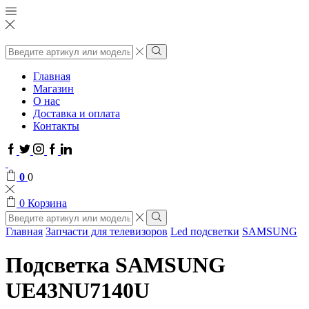
Поиск
ввода
Поиск
Главная
Магазин
О нас
Доставка и оплата
Контакты
Facebook
Twitter
Instagram
Google
Linkedin
plus
0
0
0
Корзина
Поиск
ввода
Поиск
Главная
Запчасти для телевизоров
Led подсветки
SAMSUNG
Подсветка SAMSUNG
UE43NU7140U