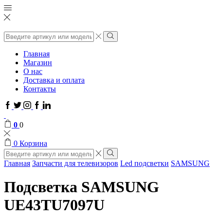
Поиск
ввода
Поиск
Главная
Магазин
О нас
Доставка и оплата
Контакты
Facebook
Twitter
Instagram
Google
Linkedin
plus
0
0
0
Корзина
Поиск
ввода
Поиск
Главная
Запчасти для телевизоров
Led подсветки
SAMSUNG
Подсветка SAMSUNG
UE43TU7097U