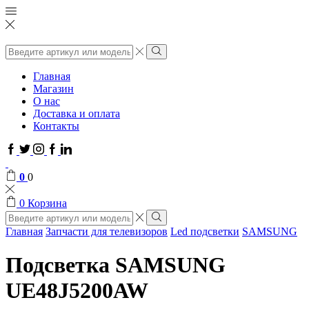
Поиск
ввода
Поиск
Главная
Магазин
О нас
Доставка и оплата
Контакты
Facebook
Twitter
Instagram
Google
Linkedin
plus
0
0
0
Корзина
Поиск
ввода
Поиск
Главная
Запчасти для телевизоров
Led подсветки
SAMSUNG
Подсветка SAMSUNG
UE48J5200AW