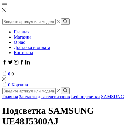
Поиск
ввода
Поиск
Главная
Магазин
О нас
Доставка и оплата
Контакты
Facebook
Twitter
Instagram
Google
Linkedin
plus
0
0
0
Корзина
Поиск
ввода
Поиск
Главная
Запчасти для телевизоров
Led подсветки
SAMSUNG
Подсветка SAMSUNG
UE48J5300AJ