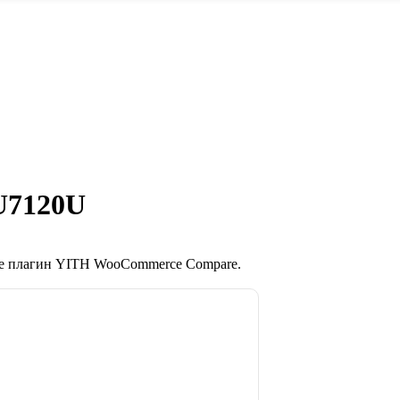
U7120U
те плагин YITH WooCommerce Compare.