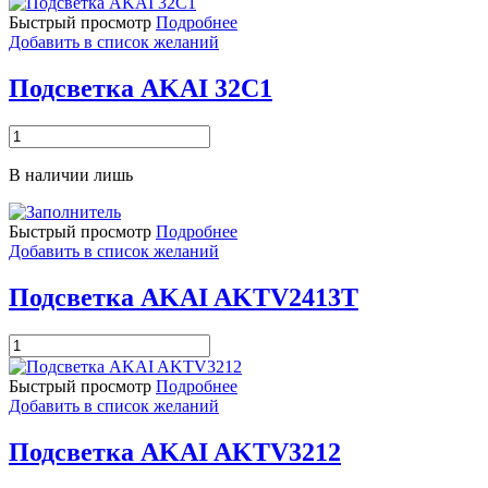
Подсветка
Быстрый просмотр
Подробнее
AKAI
Добавить в список желаний
32C1
Подсветка AKAI 32C1
Количество
товара
Подсветка
В наличии лишь
AKAI
32C1
Быстрый просмотр
Подробнее
Добавить в список желаний
Подсветка AKAI AKTV2413T
Количество
товара
Подсветка
Быстрый просмотр
Подробнее
AKAI
Добавить в список желаний
AKTV2413T
Подсветка AKAI AKTV3212