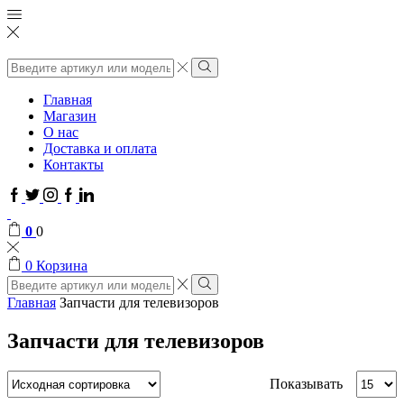
Поиск
ввода
Поиск
Главная
Магазин
О нас
Доставка и оплата
Контакты
Facebook
Twitter
Instagram
Google
Linkedin
plus
0
0
0
Корзина
Поиск
ввода
Поиск
Главная
Запчасти для телевизоров
Запчасти для телевизоров
Показывать