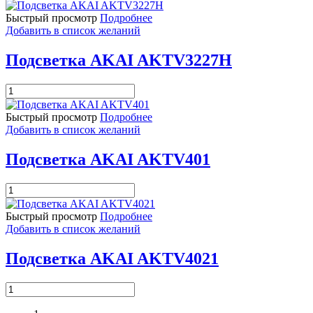
товара
Подсветка
Быстрый просмотр
Подробнее
AKAI
Добавить в список желаний
AKTV3222
Подсветка AKAI AKTV3227H
Количество
товара
Подсветка
Быстрый просмотр
Подробнее
AKAI
Добавить в список желаний
AKTV3227H
Подсветка AKAI AKTV401
Количество
товара
Подсветка
Быстрый просмотр
Подробнее
AKAI
Добавить в список желаний
AKTV401
Подсветка AKAI AKTV4021
Количество
товара
Подсветка