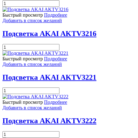
Количество
товара
Подсветка
Быстрый просмотр
Подробнее
AKAI
Добавить в список желаний
AKTV3212
Подсветка AKAI AKTV3216
Количество
товара
Подсветка
Быстрый просмотр
Подробнее
AKAI
Добавить в список желаний
AKTV3216
Подсветка AKAI AKTV3221
Количество
товара
Подсветка
Быстрый просмотр
Подробнее
AKAI
Добавить в список желаний
AKTV3221
Подсветка AKAI AKTV3222
Количество