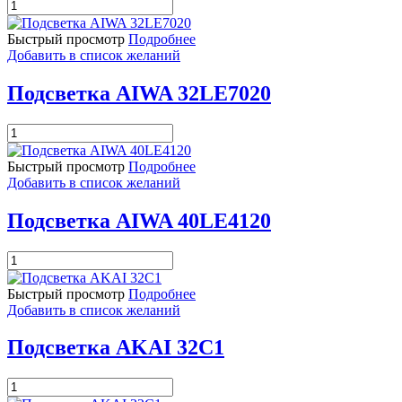
Количество
товара
Подсветка
Быстрый просмотр
Подробнее
AIWA
Добавить в список желаний
32LE5020
Подсветка AIWA 32LE7020
Количество
товара
Подсветка
Быстрый просмотр
Подробнее
AIWA
Добавить в список желаний
32LE7020
Подсветка AIWA 40LE4120
Количество
товара
Подсветка
Быстрый просмотр
Подробнее
AIWA
Добавить в список желаний
40LE4120
Подсветка AKAI 32C1
Количество
товара