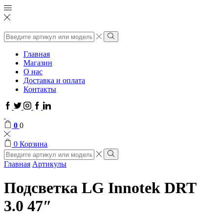
Поиск
ввода
Поиск
Главная
Магазин
О нас
Доставка и оплата
Контакты
Facebook
Twitter
Instagram
Google
Linkedin
plus
0
0
0
Корзина
Поиск
ввода
Поиск
Главная
Артикулы
Подсветка LG Innotek DRT
3.0 47″