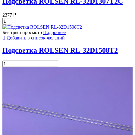
Подсветка ROLSEN RL-32D1307T2C
2377
₽
Количество
товара
Подсветка
Быстрый просмотр
Подробнее
ROLSEN
Добавить в список желаний
RL-
32D1307T2C
Подсветка ROLSEN RL-32D1508T2
Количество
товара
Подсветка
ROLSEN
RL-
32D1508T2