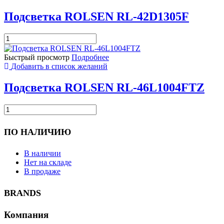
RL-
32S1502T2C
Подсветка ROLSEN RL-42D1305F
Количество
товара
Подсветка
Быстрый просмотр
Подробнее
ROLSEN
Добавить в список желаний
RL-
42D1305F
Подсветка ROLSEN RL-46L1004FTZ
Количество
товара
Подсветка
ПО НАЛИЧИЮ
ROLSEN
RL-
46L1004FTZ
В наличии
Нет на складе
В продаже
BRANDS
Компания