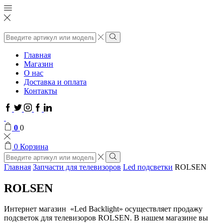
Поиск
ввода
Поиск
Главная
Магазин
О нас
Доставка и оплата
Контакты
Facebook
Twitter
Instagram
Google
Linkedin
plus
0
0
0
Корзина
Поиск
ввода
Поиск
Главная
Запчасти для телевизоров
Led подсветки
ROLSEN
ROLSEN
Интернет магазин «Led Backlight» осуществляет продажу
подсветок для телевизоров ROLSEN. В нашем магазине вы