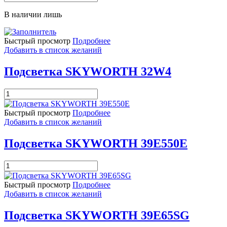
товара
Подсветка
В наличии лишь
SKYWORTH
32F1000
Быстрый просмотр
Подробнее
Добавить в список желаний
Подсветка SKYWORTH 32W4
Количество
товара
Подсветка
Быстрый просмотр
Подробнее
SKYWORTH
Добавить в список желаний
32W4
Подсветка SKYWORTH 39E550E
Количество
товара
Подсветка
Быстрый просмотр
Подробнее
SKYWORTH
Добавить в список желаний
39E550E
Подсветка SKYWORTH 39E65SG