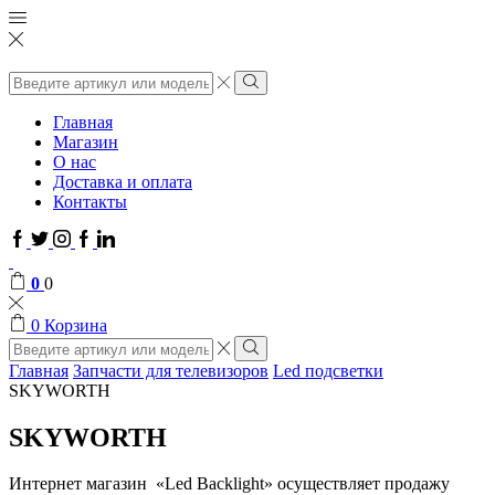
Поиск
ввода
Поиск
Главная
Магазин
О нас
Доставка и оплата
Контакты
Facebook
Twitter
Instagram
Google
Linkedin
plus
0
0
0
Корзина
Поиск
ввода
Поиск
Главная
Запчасти для телевизоров
Led подсветки
SKYWORTH
SKYWORTH
Интернет магазин «Led Backlight» осуществляет продажу