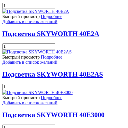
Количество
товара
Подсветка
Быстрый просмотр
Подробнее
SKYWORTH
Добавить в список желаний
39E65SG
Подсветка SKYWORTH 40E2A
Количество
товара
Подсветка
Быстрый просмотр
Подробнее
SKYWORTH
Добавить в список желаний
40E2A
Подсветка SKYWORTH 40E2AS
Количество
товара
Подсветка
Быстрый просмотр
Подробнее
SKYWORTH
Добавить в список желаний
40E2AS
Подсветка SKYWORTH 40E3000
Количество