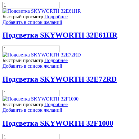
Количество
товара
Подсветка
Быстрый просмотр
Подробнее
SKYWORTH
Добавить в список желаний
32E600F
Подсветка SKYWORTH 32E61HR
Количество
товара
Подсветка
Быстрый просмотр
Подробнее
SKYWORTH
Добавить в список желаний
32E61HR
Подсветка SKYWORTH 32E72RD
Количество
товара
Подсветка
Быстрый просмотр
Подробнее
SKYWORTH
Добавить в список желаний
32E72RD
Подсветка SKYWORTH 32F1000
Количество