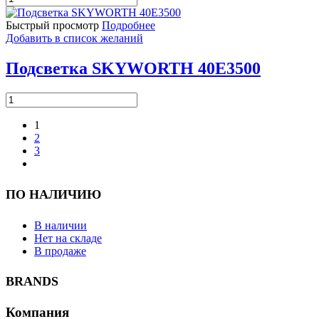
товара
Подсветка
Быстрый просмотр
Подробнее
SKYWORTH
Добавить в список желаний
40E3000
Подсветка SKYWORTH 40E3500
Количество
товара
Подсветка
1
SKYWORTH
2
40E3500
3
следующий
ПО НАЛИЧИЮ
В наличии
Нет на складе
В продаже
BRANDS
Компания