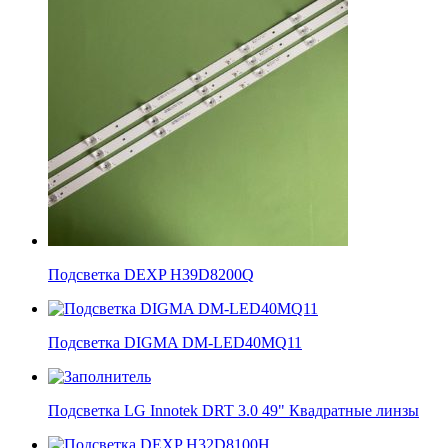
Подсветка DEXP H39D8200Q
Подсветка DIGMA DM-LED40MQ11
Подсветка LG Innotek DRT 3.0 49" Квадратные линзы