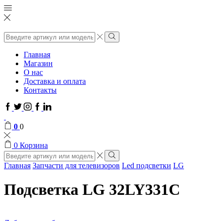
Поиск
ввода
Поиск
Главная
Магазин
О нас
Доставка и оплата
Контакты
Facebook
Twitter
Instagram
Google
Linkedin
plus
0
0
0
Корзина
Поиск
ввода
Поиск
Главная
Запчасти для телевизоров
Led подсветки
LG
Подсветка LG 32LY331С