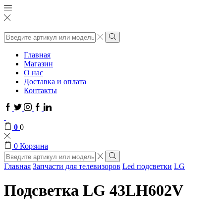
Поиск
ввода
Поиск
Главная
Магазин
О нас
Доставка и оплата
Контакты
Facebook
Twitter
Instagram
Google
Linkedin
plus
0
0
0
Корзина
Поиск
ввода
Поиск
Главная
Запчасти для телевизоров
Led подсветки
LG
Подсветка LG 43LH602V