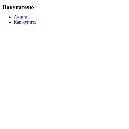
Покупателю
Акции
Как купить
Доставка
Возврат
Подбор подсветки
Ссылки
О компании
Бренды
Новости
Вакансии
Контакты
Режим работы: Пн-Пт: 10:00 — 19:00 МСК, Сб-Вс: выход
Телефон:
+7 (931) 293-58-66
© 
Подсветка LG 43LJ514T