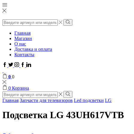
Поиск
ввода
Поиск
Главная
Магазин
О нас
Доставка и оплата
Контакты
Facebook
Twitter
Instagram
Google
Linkedin
plus
0
0
0
Корзина
Поиск
ввода
Поиск
Главная
Запчасти для телевизоров
Led подсветки
LG
Подсветка LG 43UH617VTB