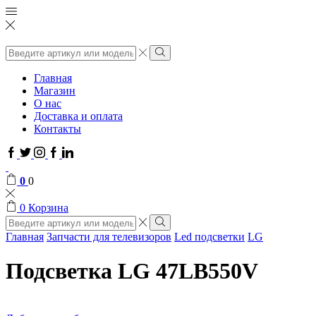
Поиск
ввода
Поиск
Главная
Магазин
О нас
Доставка и оплата
Контакты
Facebook
Twitter
Instagram
Google
Linkedin
plus
0
0
0
Корзина
Поиск
ввода
Поиск
Главная
Запчасти для телевизоров
Led подсветки
LG
Подсветка LG 47LB550V