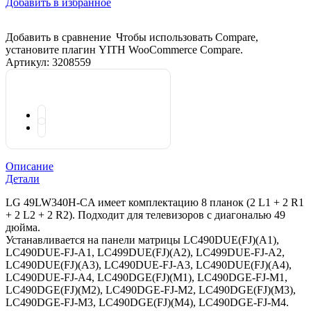
Добавить в избранное
Добавить в сравнение
Чтобы использовать Compare,
установите плагин YITH WooCommerce Compare.
Артикул:
3208559
Описание
Детали
LG 49LW340H-CA имеет комплектацию 8 планок (2 L1 + 2 R1
+ 2 L2 + 2 R2). Подходит для телевизоров с диагональю 49
дюйма.
Устанавливается на панели матрицы LC490DUE(FJ)(A1),
LC490DUE-FJ-A1, LC499DUE(FJ)(A2), LC499DUE-FJ-A2,
LC490DUE(FJ)(A3), LC490DUE-FJ-A3, LC490DUE(FJ)(A4),
LC490DUE-FJ-A4, LC490DGE(FJ)(M1), LC490DGE-FJ-M1,
LC490DGE(FJ)(M2), LC490DGE-FJ-M2, LC490DGE(FJ)(M3),
LC490DGE-FJ-M3, LC490DGE(FJ)(M4), LC490DGE-FJ-M4.