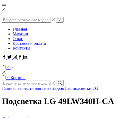
Поиск
ввода
Поиск
Главная
Магазин
О нас
Доставка и оплата
Контакты
Facebook
Twitter
Instagram
Google
Linkedin
plus
0
0
0
Корзина
Поиск
ввода
Поиск
Главная
Запчасти для телевизоров
Led подсветки
LG
Подсветка LG 49LW340H-CA