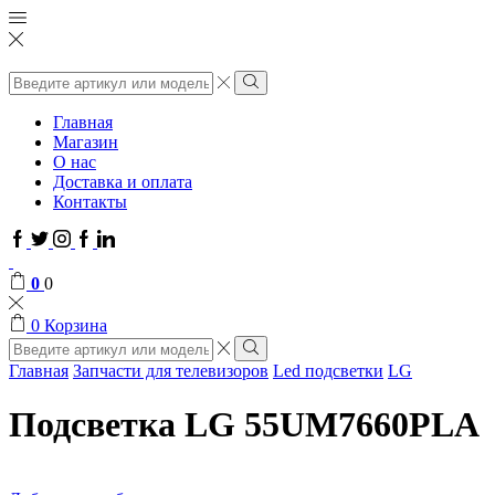
Поиск
ввода
Поиск
Главная
Магазин
О нас
Доставка и оплата
Контакты
Facebook
Twitter
Instagram
Google
Linkedin
plus
0
0
0
Корзина
Поиск
ввода
Поиск
Главная
Запчасти для телевизоров
Led подсветки
LG
Подсветка LG 55UM7660PLA