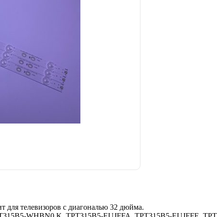
т для телевизоров с диагональю 32 дюйма.
TPT315B5-WHBN0.K, TPT315B5-EUJFFA, TPT315B5-EUJFFE, TP