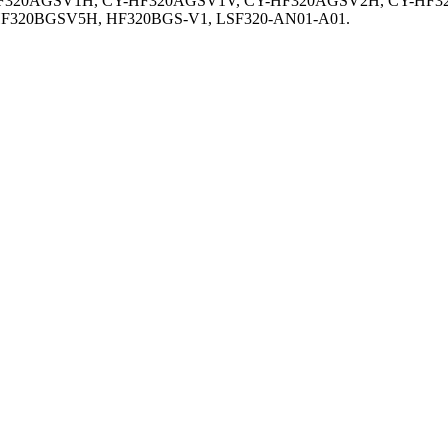
Y-HF320AGSV1H, CY-HF320AGSV1V, CY-HF320AGSV2H, CY-H
320BGSV5H, HF320BGS-V1, LSF320-AN01-A01.