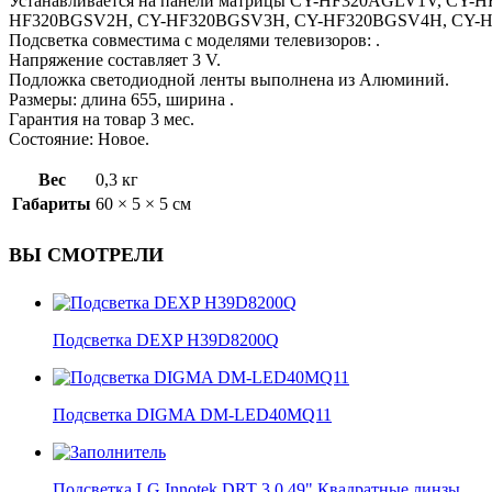
Устанавливается на панели матрицы CY-HF320AGLV1V, C
HF320BGSV2H, CY-HF320BGSV3H, CY-HF320BGSV4H, CY-HF
Подсветка совместима с моделями телевизоров: .
Напряжение составляет 3 V.
Подложка светодиодной ленты выполнена из Алюминий.
Размеры: длина 655, ширина .
Гарантия на товар 3 мес.
Состояние: Новое.
Вес
0,3 кг
Габариты
60 × 5 × 5 см
ВЫ СМОТРЕЛИ
Подсветка DEXP H39D8200Q
Подсветка DIGMA DM-LED40MQ11
Подсветка LG Innotek DRT 3.0 49" Квадратные линзы