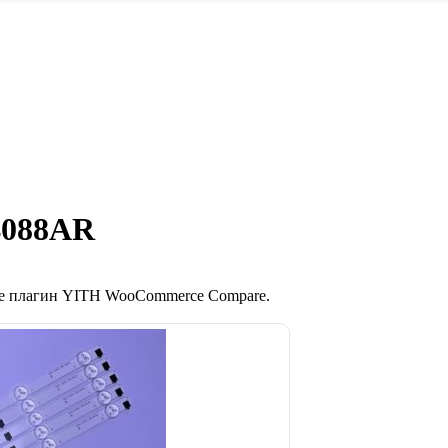
4088AR
те плагин YITH WooCommerce Compare.