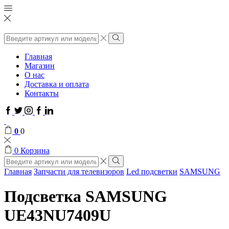
Поиск
ввода
Поиск
Главная
Магазин
О нас
Доставка и оплата
Контакты
Facebook
Twitter
Instagram
Google
Linkedin
plus
0
0
0
Корзина
Поиск
ввода
Поиск
Главная
Запчасти для телевизоров
Led подсветки
SAMSUNG
Подсветка SAMSUNG
UE43NU7409U