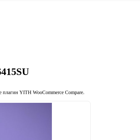
6415SU
те плагин YITH WooCommerce Compare.