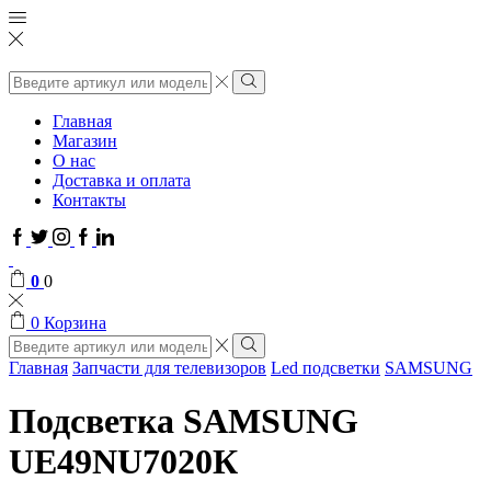
Поиск
ввода
Поиск
Главная
Магазин
О нас
Доставка и оплата
Контакты
Facebook
Twitter
Instagram
Google
Linkedin
plus
0
0
0
Корзина
Поиск
ввода
Поиск
Главная
Запчасти для телевизоров
Led подсветки
SAMSUNG
Подсветка SAMSUNG
UЕ49NU7020К