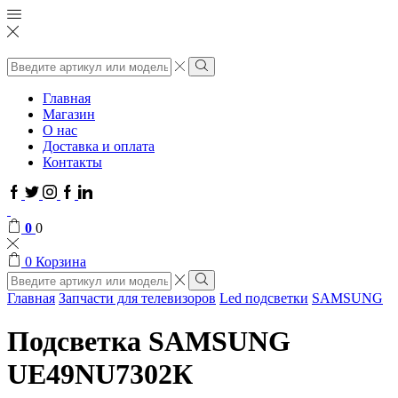
Поиск
ввода
Поиск
Главная
Магазин
О нас
Доставка и оплата
Контакты
Facebook
Twitter
Instagram
Google
Linkedin
plus
0
0
0
Корзина
Поиск
ввода
Поиск
Главная
Запчасти для телевизоров
Led подсветки
SAMSUNG
Подсветка SAMSUNG
UЕ49NU7302К