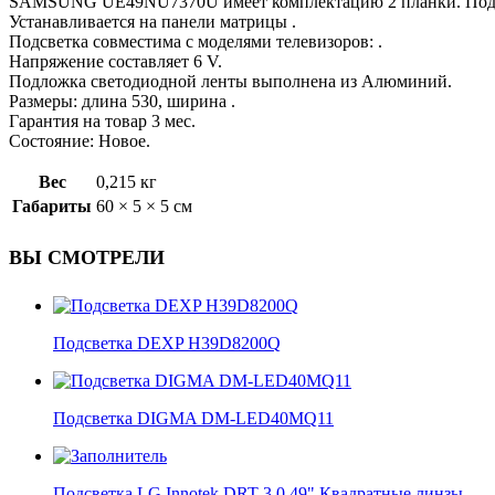
SAMSUNG UЕ49NU7370U имеет комплектацию 2 планки. Подход
Устанавливается на панели матрицы .
Подсветка совместима с моделями телевизоров: .
Напряжение составляет 6 V.
Подложка светодиодной ленты выполнена из Алюминий.
Размеры: длина 530, ширина .
Гарантия на товар 3 мес.
Состояние: Новое.
Вес
0,215 кг
Габариты
60 × 5 × 5 см
ВЫ СМОТРЕЛИ
Подсветка DEXP H39D8200Q
Подсветка DIGMA DM-LED40MQ11
Подсветка LG Innotek DRT 3.0 49" Квадратные линзы