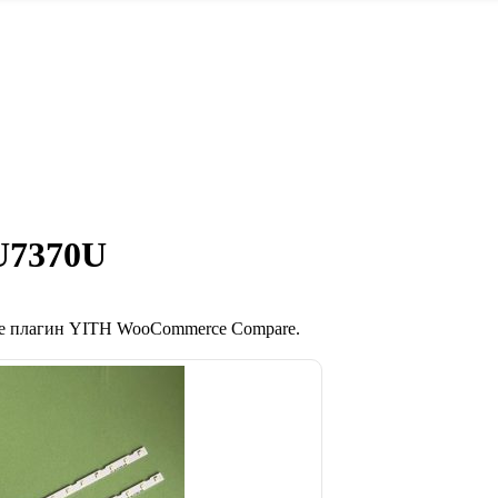
U7370U
те плагин YITH WooCommerce Compare.