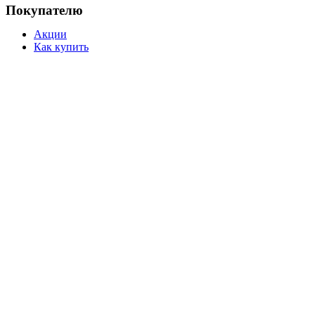
Покупателю
Акции
Как купить
Доставка
Возврат
Подбор подсветки
Ссылки
О компании
Бренды
Новости
Вакансии
Контакты
Режим работы: Пн-Пт: 10:00 — 19:00 МСК, Сб-Вс: выход
Телефон:
+7 (931) 293-58-66
© 
Подсветка SAMSUNG UЕ49NU7370U