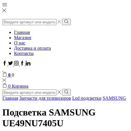
Поиск
ввода
Поиск
Главная
Магазин
О нас
Доставка и оплата
Контакты
Facebook
Twitter
Instagram
Google
Linkedin
plus
0
0
0
Корзина
Поиск
ввода
Поиск
Главная
Запчасти для телевизоров
Led подсветки
SAMSUNG
Подсветка SAMSUNG
UЕ49NU7405U