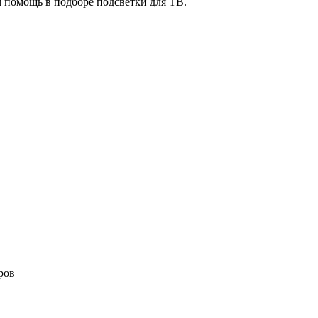
м помощь в подборе подсветки для ТВ.
ров