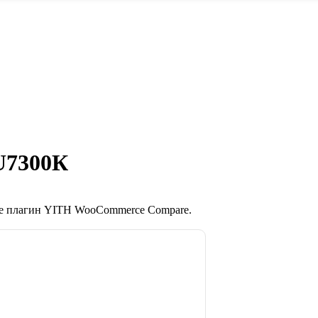
U7300К
те плагин YITH WooCommerce Compare.