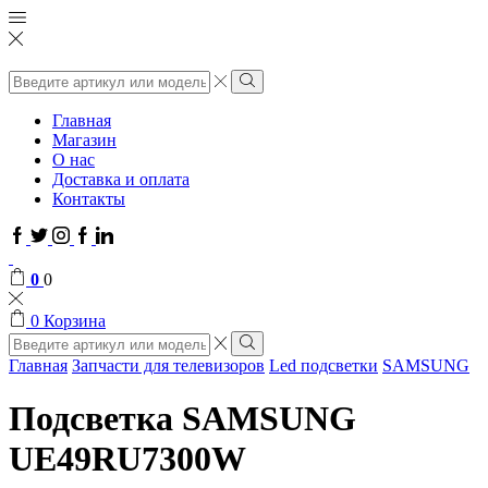
Поиск
ввода
Поиск
Главная
Магазин
О нас
Доставка и оплата
Контакты
Facebook
Twitter
Instagram
Google
Linkedin
plus
0
0
0
Корзина
Поиск
ввода
Поиск
Главная
Запчасти для телевизоров
Led подсветки
SAMSUNG
Подсветка SAMSUNG
UE49RU7300W