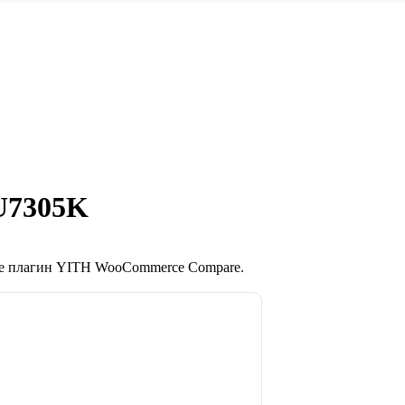
U7305K
те плагин YITH WooCommerce Compare.