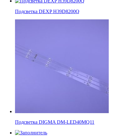
Подсветка DEXP H39D8200Q
Подсветка DIGMA DM-LED40MQ11