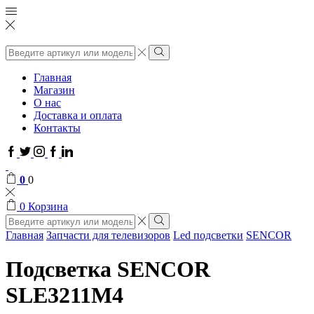
Поиск
ввода
Поиск
Главная
Магазин
О нас
Доставка и оплата
Контакты
Facebook
Twitter
Instagram
Google
Linkedin
plus
0
0
0
Корзина
Поиск
ввода
Поиск
Главная
Запчасти для телевизоров
Led подсветки
SENCOR
Подсветка SENCOR
SLE3211M4