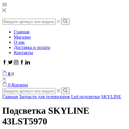
Поиск
ввода
Поиск
Главная
Магазин
О нас
Доставка и оплата
Контакты
Facebook
Twitter
Instagram
Google
Linkedin
plus
0
0
0
Корзина
Поиск
ввода
Поиск
Главная
Запчасти для телевизоров
Led подсветки
SKYLINE
Подсветка SKYLINE
43LST5970