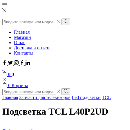
Поиск
ввода
Поиск
Главная
Магазин
О нас
Доставка и оплата
Контакты
Facebook
Twitter
Instagram
Google
Linkedin
plus
0
0
0
Корзина
Поиск
ввода
Поиск
Главная
Запчасти для телевизоров
Led подсветки
TCL
Подсветка TCL L40P2UD