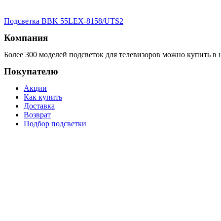
Подсветка BBK 55LEX-8158/UTS2
Компания
Более 300 моделей подсветок для телевизоров можно купить в 
Покупателю
Акции
Как купить
Доставка
Возврат
Подбор подсветки
Ссылки
О компании
Бренды
Новости
Вакансии
Контакты
Режим работы: Пн-Пт: 10:00 — 19:00 МСК, Сб-Вс: выход