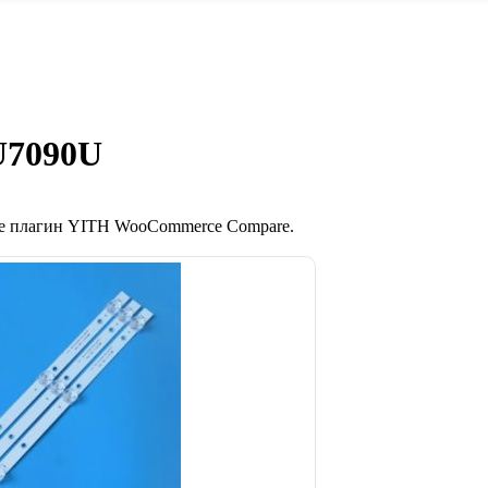
U7090U
те плагин YITH WooCommerce Compare.